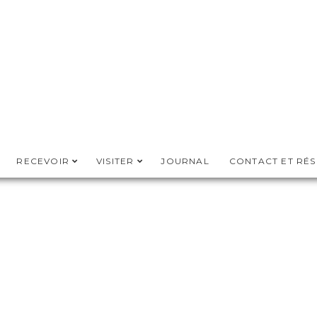
RECEVOIR
VISITER
JOURNAL
CONTACT ET RÉ
PLAN DU SITE