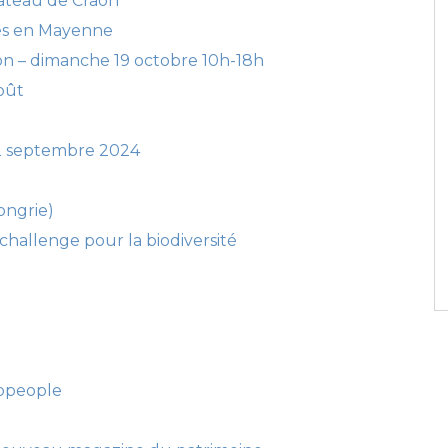
hâteau de Craon
les en Mayenne
on – dimanche 19 octobre 10h-18h
août
2 septembre 2024
ongrie)
challenge pour la biodiversité
bpeople