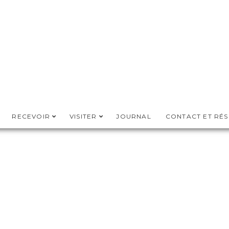
RECEVOIR
VISITER
JOURNAL
CONTACT ET RÉ
FROM THE BLOG