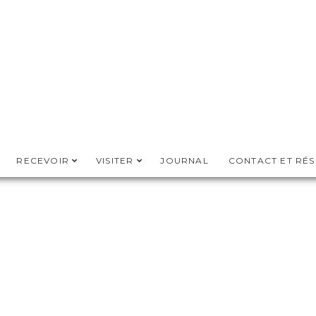
RECEVOIR
VISITER
JOURNAL
CONTACT ET RÉ
FROM THE BLOG