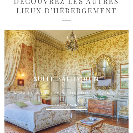
DÉCOUVREZ LES AUTRES
LIEUX D’HÉBERGEMENT
SUITE BALDAQUIN
À PARTIR DE 220 € PDJ INCLUS / NUIT
DÉCOUVRIR