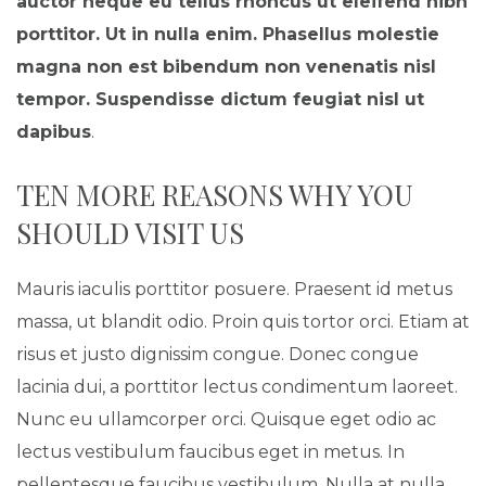
auctor neque eu tellus rhoncus ut eleifend nibh
porttitor. Ut in nulla enim. Phasellus molestie
magna non est bibendum non venenatis nisl
tempor. Suspendisse dictum feugiat nisl ut
dapibus
.
TEN MORE REASONS WHY YOU
SHOULD VISIT US
Mauris iaculis porttitor posuere. Praesent id metus
massa, ut blandit odio. Proin quis tortor orci. Etiam at
risus et justo dignissim congue. Donec congue
lacinia dui, a porttitor lectus condimentum laoreet.
Nunc eu ullamcorper orci. Quisque eget odio ac
lectus vestibulum faucibus eget in metus. In
pellentesque faucibus vestibulum. Nulla at nulla