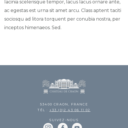
lacinia scelerisque tempor, lacus lacus ornare ante,
ac egestas est urna sit amet arcu. Class aptent taciti
sociosqu ad litora torquent per conubia nostra, per
inceptos himenaeos. Sed.
53400 CRAON, FRANCE
TÉL :
+33 (0)2 43 06 11 02
SUIVEZ-NOUS