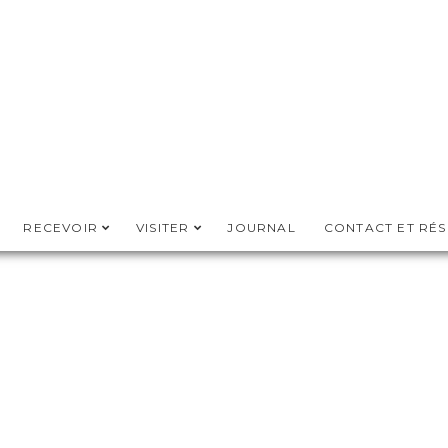
RECEVOIR
VISITER
JOURNAL
CONTACT ET RÉ
PARC