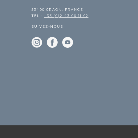
53400 CRAON, FRANCE
TÉL :
+33 (0)2 43 06 11 02
SUIVEZ-NOUS