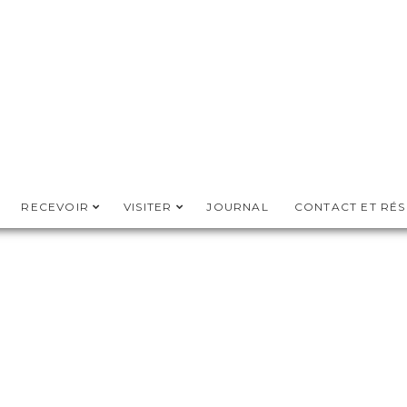
RECEVOIR
VISITER
JOURNAL
CONTACT ET RÉ
FROM THE BLOG