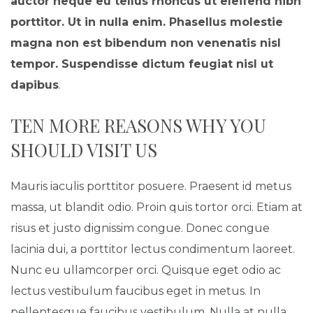
auctor neque eu tellus rhoncus ut eleifend nibh
porttitor. Ut in nulla enim. Phasellus molestie
magna non est bibendum non venenatis nisl
tempor. Suspendisse dictum feugiat nisl ut
dapibus
.
TEN MORE REASONS WHY YOU
SHOULD VISIT US
Mauris iaculis porttitor posuere. Praesent id metus
massa, ut blandit odio. Proin quis tortor orci. Etiam at
risus et justo dignissim congue. Donec congue
lacinia dui, a porttitor lectus condimentum laoreet.
Nunc eu ullamcorper orci. Quisque eget odio ac
lectus vestibulum faucibus eget in metus. In
pellentesque faucibus vestibulum. Nulla at nulla